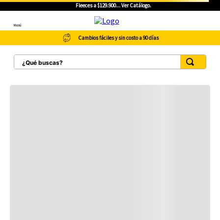
Fleeces a $129.900... Ver Catálogo.
Menú
Cambios fáciles y sin costo a 90 días
¿Qué buscas?
TÉRMINOS MÁS BUSCADOS
1
.
botas hombre
2
.
botas cat mujer
3
.
tenis hombre
4
.
botas seguridad
5
.
botas industriales
6
.
tenis
7
.
botas
8
.
morrales