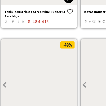
Tenis Industriales Streamline Runner Ct
Botas Industr
Para Mujer
$
569
.
900
$
484
.
415
$
669
.
900
-49%