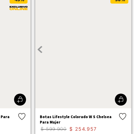
 Para
Botas Lifestyle Colorado W S Chelsea
Para Mujer
$
599
.
900
$
254
.
957