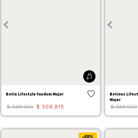
Botin Lifestyle Fandom Mujer
Botines Lifes
Mujer
$
599
.
900
$
509
.
915
$
569
.
900
-49%