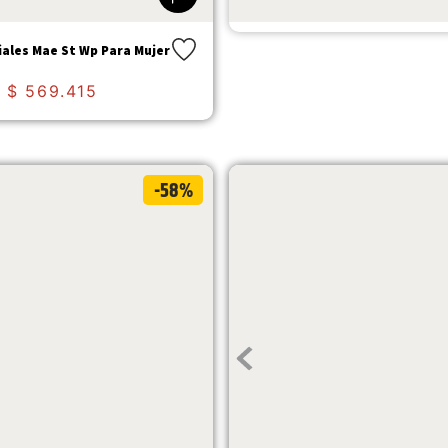
$
529
.
900
$
225
.
207
iales Mae St Wp Para Mujer
$
569
.
415
-58%