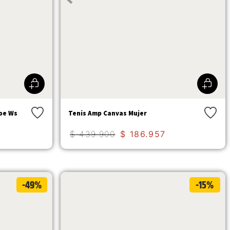
Toe Ws
Tenis Amp Canvas Mujer
$
439
.
900
$
186
.
957
-49%
-15%