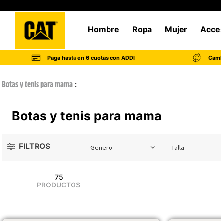
Hombre
Ropa
Mujer
Acce
Paga hasta en 6 cuotas con ADDI
Camb
Botas y tenis para mama
Botas y tenis para mama
FILTROS
Genero
Talla
75
PRODUCTOS