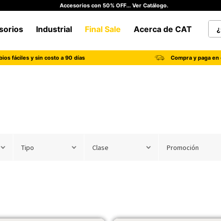
Accesorios con 50% OFF... Ver Catálogo.
¿Qu
sorios
Industrial
Final Sale
Acerca de CAT
TÉRMINOS MÁS BUSCADOS
ios fáciles y sin costo a 90 días
Compra y paga en 
1
.
botas hombre
2
.
botas cat mujer
3
.
tenis hombre
4
.
botas seguridad
5
.
botas industriales
Tipo
Clase
Promoción
6
.
tenis
7
.
botas
8
.
morrales
9
.
camisetas hombre
10
.
tenis mujer