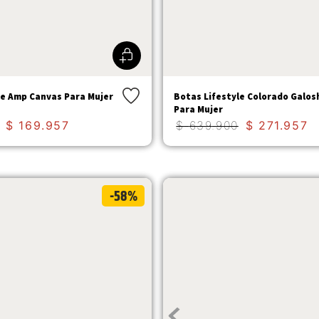
le Amp Canvas Para Mujer
Botas Lifestyle Colorado Galos
Para Mujer
$
169
.
957
$
639
.
900
$
271
.
957
-58%