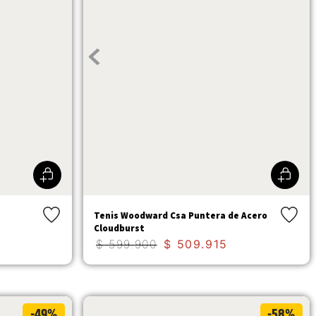
Tenis Woodward Csa Puntera de Acero
Cloudburst
$
599
.
900
$
509
.
915
-49%
-58%