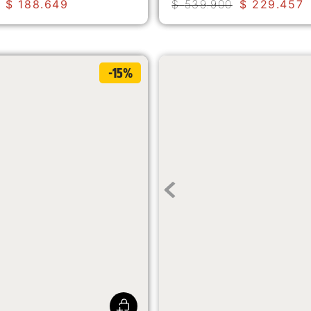
$
188
.
649
$
539
.
900
$
229
.
457
-15%
Tenis Versy Lo Mujer