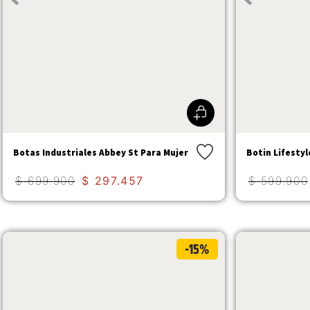
Botas Industriales Abbey St Para Mujer
Botin Lifestyl
$
699
.
900
$
297
.
457
$
599
.
900
-15%