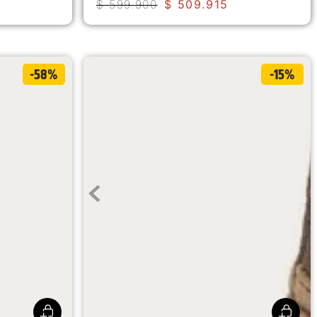
$
599
.
900
$
509
.
915
-58%
-15%
Botines Lifestyle Charli Wp Para Mujer