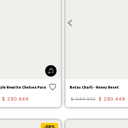
tyle Rewrite Chelsea Para
Botas Charli - Honey Reset
$
290
.
649
$
549
.
900
$
280
.
449
-58%