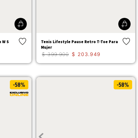
h W S
Tenis Lifestyle Pause Retro T-Toe Para
Mujer
$
399
.
900
$
203
.
949
-58%
-58%