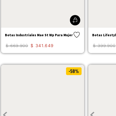
Botas Industriales Mae St Wp Para Mujer
Botas Lifesty
$
669
.
900
$
341
.
649
$
399
.
900
-58%