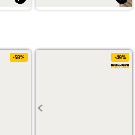
$
669
.
900
$
569
.
415
-58%
-49%