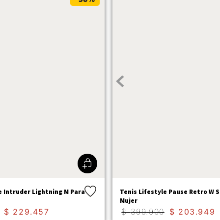
e Intruder Lightning M Para
Tenis Lifestyle Pause Retro W S
Mujer
$
229
.
457
$
399
.
900
$
203
.
949