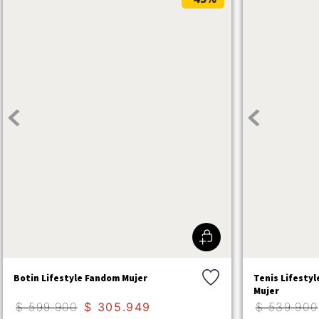
Botin Lifestyle Fandom Mujer
Tenis Lifestyl
Mujer
$
599
.
900
$
305
.
949
$
539
.
900