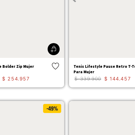
e Bolder Zip Mujer
Tenis Lifestyle Pause Retro T-
Para Mujer
$
254
.
957
$
339
.
900
$
144
.
457
-49%