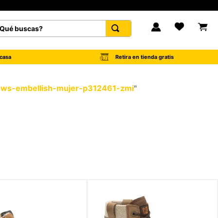
é buscas?
FAVORITOS
Retira en tienda gratis
casa
er-ws-embellish-mujer-p312461-zmi
"