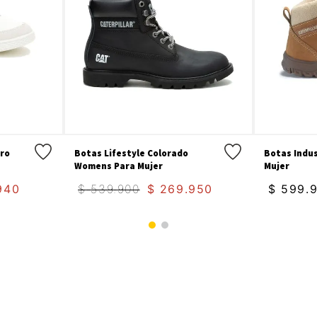
tro
Botas Lifestyle Colorado
Botas Indus
Womens Para Mujer
Mujer
940
$
539
.
900
$
269
.
950
$
599
.