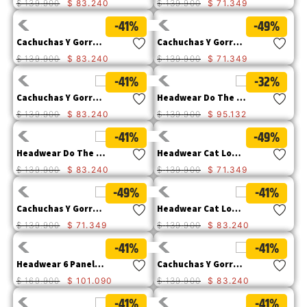
$
139
.
900
$
83
.
240
$
139
.
900
$
71
.
349
9
.
camisetas hombre
-41%
-49%
10
.
tenis mujer
Cachuchas Y Gorros Ws Script Hat Mujer
Cachuchas Y Gorros Logo Leather Patch H Mujer
$
139
.
900
$
83
.
240
$
139
.
900
$
71
.
349
-41%
-32%
Cachuchas Y Gorros Do The Work Logo Hat Para Hombre
Headwear Do The Work Logo Hat Hombre
$
139
.
900
$
83
.
240
$
139
.
900
$
95
.
132
-41%
-49%
Headwear Do The Work Logo Hat Hombre
Headwear Cat Logo Hat Hombre
$
139
.
900
$
83
.
240
$
139
.
900
$
71
.
349
-49%
-41%
Cachuchas Y Gorros Cat Logo Hat Para Hombre
Headwear Cat Logo Hat Hombre
$
139
.
900
$
71
.
349
$
139
.
900
$
83
.
240
-41%
-41%
Headwear 6 Panel Promo Hat Hombre
Cachuchas Y Gorros Pigment Dyed Cat Log Hombre
$
169
.
900
$
101
.
090
$
139
.
900
$
83
.
240
-41%
-41%