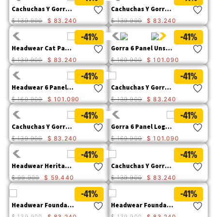
Cachuchas Y Gorros Caterpillar Finest H Hombre
Cachuchas Y Gorros Pigment Dyed Cat Log Para Hombre
$
139
.
900
$
83
.
240
$
139
.
900
$
83
.
240
-41%
-41%
Headwear Cat Patch Hat Hombre
Gorra 6 Panel Unstructured Hombre
$
139
.
900
$
83
.
240
$
169
.
900
$
101
.
090
-41%
-41%
Headwear 6 Panel Promo Hat Hombre
Cachuchas Y Gorros Foundation Knit Ha Hombre
$
169
.
900
$
101
.
090
$
139
.
900
$
83
.
240
-41%
-41%
Cachuchas Y Gorros Caterpillar Finest H Para Hombre
Gorra 6 Panel Logo Unstr Hombre
$
139
.
900
$
83
.
240
$
169
.
900
$
101
.
090
-41%
-41%
Headwear Heritage Bandana Hombre
Cachuchas Y Gorros Foundation Knit Hat Para Hombre
$
99
.
900
$
59
.
440
$
139
.
900
$
83
.
240
-41%
-41%
Headwear Foundation Knit Hat Hombre
Headwear Foundation Knit Hat Hombre
$
139
.
900
$
83
.
240
$
139
.
900
$
83
.
240