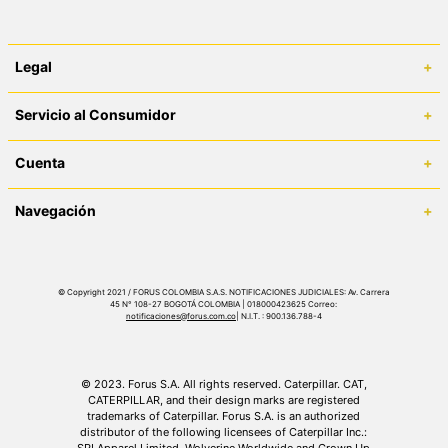
Legal
+
Términos y Condiciones
Servicio al Consumidor
+
Políticas de Despacho
Centro de Ayuda
Cuenta
+
Políticas de Cambios y Devoluciones
¿Cómo comprar en catlifestyle.co?
Cuenta
Superintendencia de Industria y Comercio
Navegación
+
Sigue tu compra
¿Dónde viene mi compra?
Política de Privacidad
Tiendas
Cambios y devoluciones
Historia de Compras
Contáctanos
© Copyright 2021 / FORUS COLOMBIA S.A.S. NOTIFICACIONES JUDICIALES: Av. Carrera
45 N° 108-27 BOGOTÁ COLOMBIA | 018000423625 Correo:
Click & Collect / Recojo en tienda
notificaciones@forus.com.co
| N.I.T. : 900.136.788-4
Sigue tu PQRS
©️ 2023. Forus S.A. All rights reserved. Caterpillar. CAT,
Actualiza tus Datos
CATERPILLAR, and their design marks are registered
trademarks of Caterpillar. Forus S.A. is an authorized
distributor of the following licensees of Caterpillar Inc.: