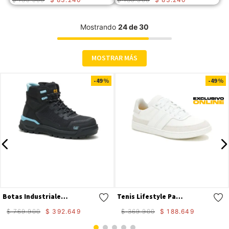
Mostrando
24 de 30
MOSTRAR MÁS
Compra rápida
Compra rápida
-
49 %
-
49 %
Botas Industriales Propulsion Ct Aus Para Mujer
Tenis Lifestyle Pause Retro Canvas W Para Mujer
$
769
.
900
$
392
.
649
$
369
.
900
$
188
.
649