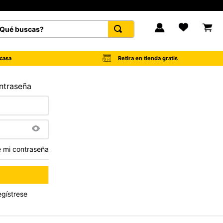
é buscas?
FAVORITOS
Retira en tienda gratis
casa
ontraseña
é mi contraseña
egístrese