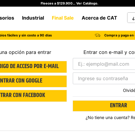
Fleeces a $129.900... Ver Catálogo.
¿Qu
sorios
Industrial
Final Sale
Acerca de CAT
TÉRMINOS MÁS BUSCADOS
ios fáciles y sin costo a 90 días
Compra y paga en 
1
.
botas hombre
2
.
botas cat mujer
una opción para entrar
Entrar con e-mail y c
3
.
tenis hombre
DIGO DE ACCESO POR E-MAIL
4
.
botas seguridad
ENTRAR CON
GOOGLE
5
.
botas industriales
Olvid
6
.
tenis
TRAR CON
FACEBOOK
7
.
botas
ENTRAR
8
.
morrales
¿No tiene una cuenta? R
9
.
camisetas hombre
10
.
tenis mujer