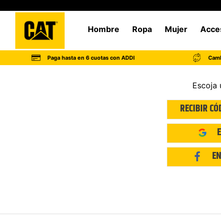
Hombre
Ropa
Mujer
Acce
Paga hasta en 6 cuotas con ADDI
Camb
Escoja 
RECIBIR CÓ
EN