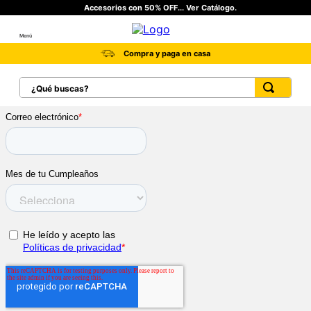
Accesorios con 50% OFF... Ver Catálogo.
Menú
Compra y paga en casa
¿Qué buscas?
TÉRMINOS MÁS BUSCADOS
1
.
botas hombre
2
.
botas cat mujer
3
.
tenis hombre
4
.
botas seguridad
5
.
botas industriales
6
.
tenis
7
.
botas
8
.
morrales