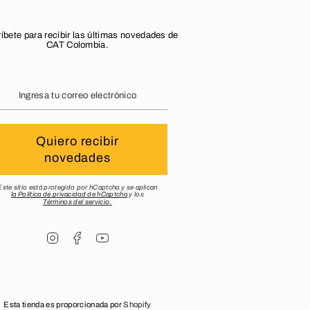
íbete para recibir las últimas novedades de
CAT Colombia.
Quiero recibir
novedades
Este sitio está protegido por hCaptcha y se aplican
la Política de privacidad de hCaptcha
y los
Términos del servicio.
Instagram
Facebook
YouTube
Esta tienda es proporcionada por
Shopify