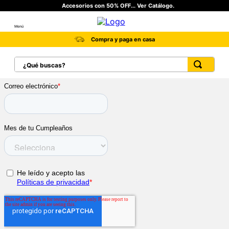
Accesorios con 50% OFF... Ver Catálogo.
Menú
Compra y paga en casa
¿Qué buscas?
TÉRMINOS MÁS BUSCADOS
1
.
botas hombre
2
.
botas cat mujer
3
.
tenis hombre
4
.
botas seguridad
5
.
botas industriales
6
.
tenis
7
.
botas
8
.
morrales