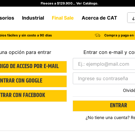
Fleeces a $129.900... Ver Catálogo.
¿Qu
sorios
Industrial
Final Sale
Acerca de CAT
TÉRMINOS MÁS BUSCADOS
ios fáciles y sin costo a 90 días
Compra y paga en 
1
.
botas hombre
2
.
botas cat mujer
una opción para entrar
Entrar con e-mail y c
3
.
tenis hombre
DIGO DE ACCESO POR E-MAIL
4
.
botas seguridad
ENTRAR CON
GOOGLE
5
.
botas industriales
Olvid
6
.
tenis
TRAR CON
FACEBOOK
7
.
botas
ENTRAR
8
.
morrales
¿No tiene una cuenta? R
9
.
camisetas hombre
10
.
tenis mujer