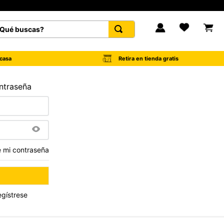
é buscas?
FAVORITOS
Retira en tienda gratis
casa
ontraseña
é mi contraseña
egístrese