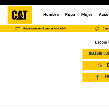
Hombre
Ropa
Mujer
Acce
Paga hasta en 6 cuotas con ADDI
Camb
Escoja 
RECIBIR CÓ
EN