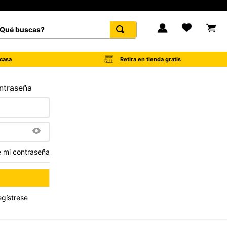
é buscas?
FAVORITOS
Retira en tienda gratis
casa
ontraseña
é mi contraseña
egístrese