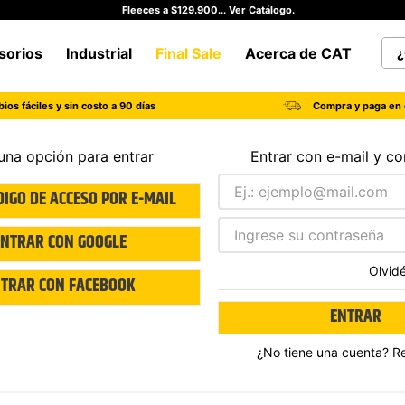
Fleeces a $129.900... Ver Catálogo.
¿Qu
sorios
Industrial
Final Sale
Acerca de CAT
TÉRMINOS MÁS BUSCADOS
ios fáciles y sin costo a 90 días
Compra y paga en 
1
.
botas hombre
2
.
botas cat mujer
una opción para entrar
Entrar con e-mail y c
3
.
tenis hombre
DIGO DE ACCESO POR E-MAIL
4
.
botas seguridad
ENTRAR CON
GOOGLE
5
.
botas industriales
Olvid
6
.
tenis
TRAR CON
FACEBOOK
7
.
botas
ENTRAR
8
.
morrales
¿No tiene una cuenta? R
9
.
camisetas hombre
10
.
tenis mujer