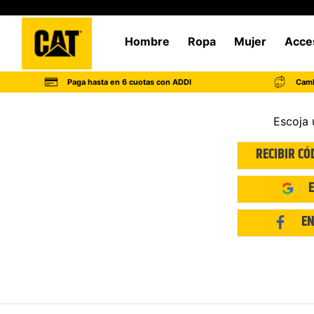
Hombre
Ropa
Mujer
Acce
Paga hasta en 6 cuotas con ADDI
Camb
Escoja 
RECIBIR CÓ
EN