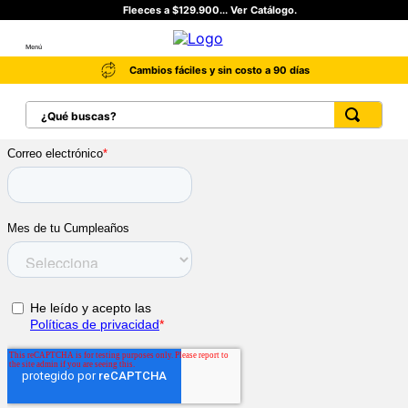
Fleeces a $129.900... Ver Catálogo.
Menú
Cambios fáciles y sin costo a 90 días
¿Qué buscas?
TÉRMINOS MÁS BUSCADOS
1
.
botas hombre
2
.
botas cat mujer
3
.
tenis hombre
4
.
botas seguridad
5
.
botas industriales
6
.
tenis
7
.
botas
8
.
morrales