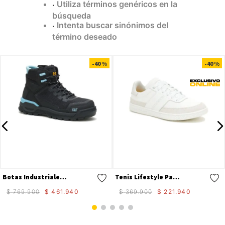
Utiliza términos genéricos en la
9
.
camisetas hombre
búsqueda
Intenta buscar sinónimos del
10
.
tenis mujer
término deseado
Compra rápida
Compra rápida
-
40 %
-
40 %
Botas Industriales Propulsion Ct Aus Para Mujer
Tenis Lifestyle Pause Retro Canvas W Para Mujer
$
769
.
900
$
461
.
940
$
369
.
900
$
221
.
940