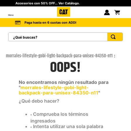
go.
Fleeces a $129.900... Ver Catálogo
Menú
Cambios fáciles y sin costo a 90 d
I
¿Qué buscas?
TÉRMINOS MÁS BUSCADOS
1
.
botas hombre
morrales-lifestyle-gobi-light-backpack-para-unisex-84350-n11
OOPS!
2
.
botas cat mujer
3
.
tenis hombre
No encontramos ningún resultado para
4
.
botas seguridad
"
morrales-lifestyle-gobi-light-
backpack-para-unisex-84350-n11
"
5
.
botas industriales
¿Qué debo hacer?
6
.
tenis
Comprueba los términos
7
.
botas
ingresados
8
.
morrales
Intenta utilizar una sola palabra