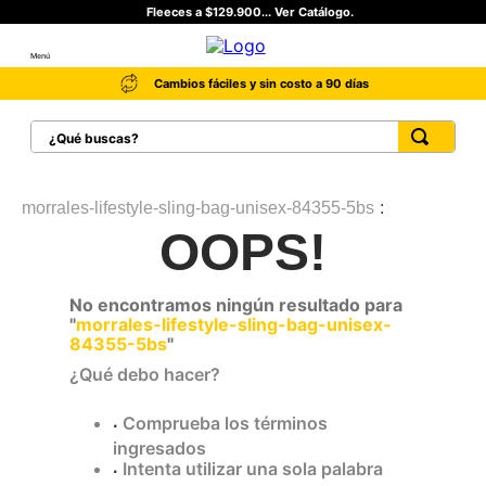
Fleeces a $129.900... Ver Catálogo.
Menú
Cambios fáciles y sin costo a 90 días
¿Qué buscas?
TÉRMINOS MÁS BUSCADOS
1
.
botas hombre
morrales-lifestyle-sling-bag-unisex-84355-5bs
OOPS!
2
.
botas cat mujer
3
.
tenis hombre
No encontramos ningún resultado para
4
.
botas seguridad
"
morrales-lifestyle-sling-bag-unisex-
84355-5bs
"
5
.
botas industriales
¿Qué debo hacer?
6
.
tenis
Comprueba los términos
7
.
botas
ingresados
8
.
morrales
Intenta utilizar una sola palabra