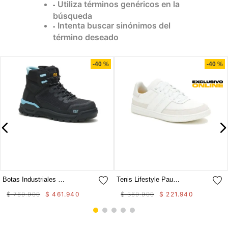
Utiliza términos genéricos en la
9
.
camisetas hombre
búsqueda
Intenta buscar sinónimos del
10
.
tenis mujer
término deseado
Compra rápida
Compra rápida
-
40 %
-
40 %
Botas Industriales Propulsion Ct Aus Para Mujer
Tenis Lifestyle Pause Retro Canvas W Para Mujer
$
769
.
900
$
461
.
940
$
369
.
900
$
221
.
940