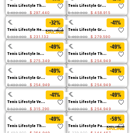
Tenis Lifestyle Theorem Mid Hombre
Tenis Lifestyle Grapple Suede Hombre
$
499
.
900
$
297
.
440
$
539
.
900
$
458
.
915
-32%
-41%
Tenis Lifestyle Hex + Canvas Hombre
Tenis Lifestyle Grapple Suede Mesh Hombre
$
339
.
900
$
231
.
132
$
469
.
900
$
279
.
590
-49%
-49%
Tenis Lifestyle Intruder Lightning 2 Hombre
Tenis Lifestyle Theorem Shootie Hombre
$
539
.
900
$
275
.
349
$
499
.
900
$
254
.
949
-49%
-49%
Tenis Lifestyle Grapple Leather Mesh Hombre
Tenis Lifestyle Theorem Hombre
$
499
.
900
$
254
.
949
$
499
.
900
$
254
.
949
-41%
-49%
Tenis Lifestyle Versage Lo Hombre
Tenis Lifestyle Theorem Shootie Hombre
$
529
.
900
$
315
.
290
$
499
.
900
$
254
.
949
-49%
-58%
Tenis Lifestyle Theorem Hombre
Tenis Lifestyle Pause Retro T-Toe Hombre
$
499
.
900
$
254
.
949
$
339
.
900
$
144
.
457