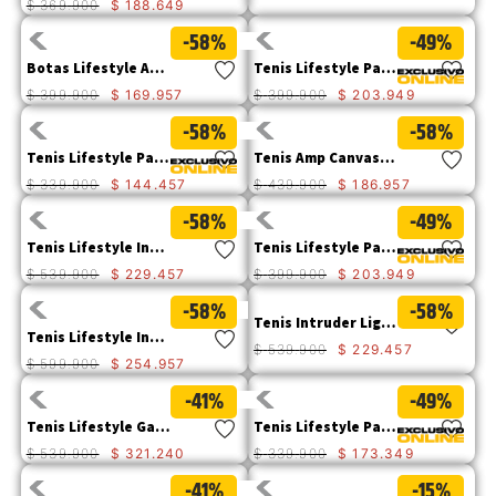
$
369
.
900
$
188
.
649
9
.
camisetas hombre
-58%
-49%
10
.
tenis mujer
Botas Lifestyle Amp Canvas Para Mujer
Tenis Lifestyle Pause Retro T-Toe Para Mujer
$
399
.
900
$
169
.
957
$
399
.
900
$
203
.
949
-58%
-58%
Tenis Lifestyle Pause Retro T-Toe Ws Para Mujer
Tenis Amp Canvas Mujer
$
339
.
900
$
144
.
457
$
439
.
900
$
186
.
957
-58%
-49%
Tenis Lifestyle Intruder Lightning M Para Mujer
Tenis Lifestyle Pause Retro W S Para Mujer
$
539
.
900
$
229
.
457
$
399
.
900
$
203
.
949
-58%
-58%
Tenis Intruder Lightning W Mujer
Tenis Lifestyle Intruder Para Mujer
$
539
.
900
$
229
.
457
$
599
.
900
$
254
.
957
-41%
-49%
Tenis Lifestyle Gauge Hombre
Tenis Lifestyle Pause Retro T-Toe Para Hombre
$
539
.
900
$
321
.
240
$
339
.
900
$
173
.
349
-41%
-15%