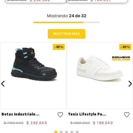
Mostrando
24 de 32
MOSTRAR MÁS
Compra rápida
Compra rápida
-
49 %
-
49 %
Botas Industriales Propulsion Ct Aus Para Mujer
Tenis Lifestyle Pause Retro Canvas W Para Mujer
$
769
.
900
$
392
.
649
$
369
.
900
$
188
.
649