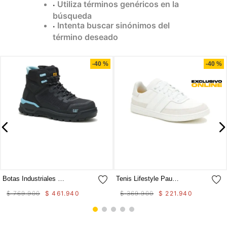
Utiliza términos genéricos en la
9
.
camisetas hombre
búsqueda
Intenta buscar sinónimos del
10
.
tenis mujer
término deseado
Compra rápida
Compra rápida
-
40 %
-
40 %
Botas Industriales Propulsion Ct Aus Para Mujer
Tenis Lifestyle Pause Retro Canvas W Para Mujer
$
769
.
900
$
461
.
940
$
369
.
900
$
221
.
940