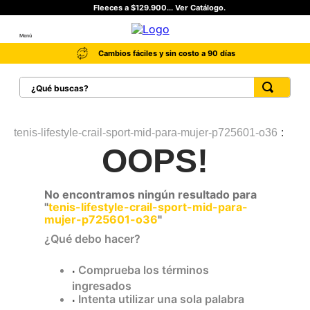
Fleeces a $129.900... Ver Catálogo.
Menú
Cambios fáciles y sin costo a 90 días
¿Qué buscas?
TÉRMINOS MÁS BUSCADOS
1
.
botas hombre
tenis-lifestyle-crail-sport-mid-para-mujer-p725601-o36
OOPS!
2
.
botas cat mujer
3
.
tenis hombre
No encontramos ningún resultado para
4
.
botas seguridad
"
tenis-lifestyle-crail-sport-mid-para-
mujer-p725601-o36
"
5
.
botas industriales
¿Qué debo hacer?
6
.
tenis
Comprueba los términos
7
.
botas
ingresados
8
.
morrales
Intenta utilizar una sola palabra