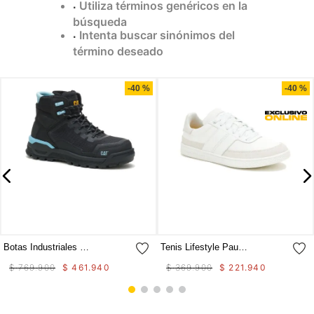
Utiliza términos genéricos en la
9
.
camisetas hombre
búsqueda
Intenta buscar sinónimos del
10
.
tenis mujer
término deseado
Compra rápida
Compra rápida
-
40 %
-
40 %
Botas Industriales Propulsion Ct Aus Para Mujer
Tenis Lifestyle Pause Retro Canvas W Para Mujer
$
769
.
900
$
461
.
940
$
369
.
900
$
221
.
940