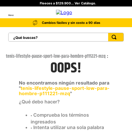
Fleeces a $129.900... Ver Catálogo.
Menú
Cambios fáciles y sin costo a 90 días
¿Qué buscas?
TÉRMINOS MÁS BUSCADOS
1
.
botas hombre
tenis-lifestyle-pause-sport-low-para-hombre-p111221-mzq
OOPS!
2
.
botas cat mujer
3
.
tenis hombre
No encontramos ningún resultado para
4
.
botas seguridad
"
tenis-lifestyle-pause-sport-low-para-
hombre-p111221-mzq
"
5
.
botas industriales
¿Qué debo hacer?
6
.
tenis
Comprueba los términos
7
.
botas
ingresados
8
.
morrales
Intenta utilizar una sola palabra