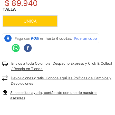
$
89
.
940
9
.
camisetas hombre
TALLA
10
.
tenis mujer
UNICA
Envíos a toda Colombia, Despacho Express y Click & Collect
/ Recojo en Tienda
Devoluciones gratis. Conoce aquí las Políticas de Cambios y
Devoluciones
Si necesitas ayuda, contáctate con uno de nuestros
asesores