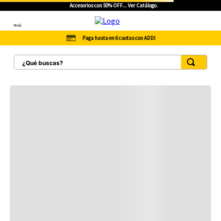
Accesorios con 50% OFF... Ver Catálogo.
Menú
Paga hasta en 6 cuotas con ADDI
¿Qué buscas?
TÉRMINOS MÁS BUSCADOS
1
.
botas hombre
2
.
botas cat mujer
3
.
tenis hombre
4
.
botas seguridad
5
.
botas industriales
6
.
tenis
7
.
botas
8
.
morrales