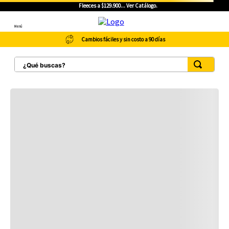
Fleeces a $129.900... Ver Catálogo.
Menú
Cambios fáciles y sin costo a 90 días
¿Qué buscas?
TÉRMINOS MÁS BUSCADOS
1
.
botas hombre
2
.
botas cat mujer
3
.
tenis hombre
4
.
botas seguridad
5
.
botas industriales
6
.
tenis
7
.
botas
8
.
morrales