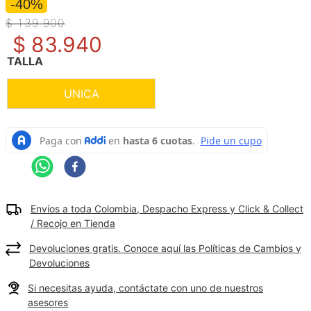
-40%
9
.
camisetas hombre
$
139
.
900
$
83
.
940
10
.
tenis mujer
TALLA
UNICA
Envíos a toda Colombia, Despacho Express y Click & Collect
/ Recojo en Tienda
Devoluciones gratis. Conoce aquí las Políticas de Cambios y
Devoluciones
Si necesitas ayuda, contáctate con uno de nuestros
asesores