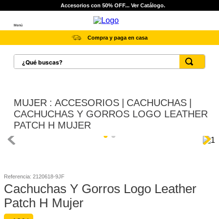
Accesorios con 50% OFF... Ver Catálogo.
Menú
Compra y paga en casa
¿Qué buscas?
TÉRMINOS MÁS BUSCADOS
1
.
botas hombre
MUJER
ACCESORIOS
CACHUCHAS
2
.
botas cat mujer
CACHUCHAS Y GORROS LOGO LEATHER
PATCH H MUJER
3
.
tenis hombre
4
.
botas seguridad
5
.
botas industriales
Referencia
:
2120618-9JF
6
.
tenis
Cachuchas Y Gorros Logo Leather
7
.
botas
Patch H Mujer
8
.
morrales