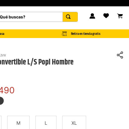
é buscas?
FAVORITOS
Retira en tienda gratis
asa
-2VW
onvertible L/S Popl Hombre
490
M
L
XL