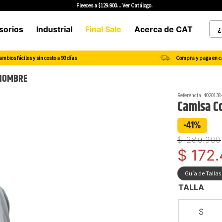
Fleeces a $129.900... Ver Catálogo.
¿Qu
sorios
Industrial
Final Sale
Acerca de CAT
TÉRMINOS MÁS BUSCADOS
mbios fáciles y sin costo a 90 días
Compra y paga en c
1
.
botas hombre
 HOMBRE
2
.
botas cat mujer
Referencia
:
4020138
3
.
tenis hombre
Camisa C
4
.
botas seguridad
-41%
5
.
botas industriales
$
289
.
900
6
.
tenis
$
172
.
7
.
botas
Guía de Tallas
8
.
morrales
TALLA
9
.
camisetas hombre
S
10
.
tenis mujer