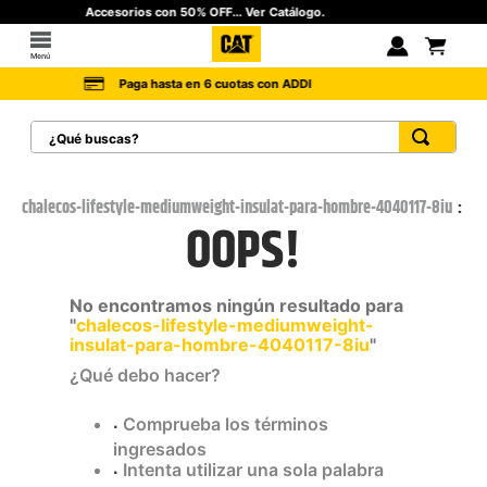
tálogo.
Fleeces a $129.900... Ver Catál
Menú
Cambios fáciles y sin costo a 
 ADDI
¿Qué buscas?
TÉRMINOS MÁS BUSCADOS
1
.
botas hombre
chalecos-lifestyle-mediumweight-insulat-para-hombre-4040117-8iu
OOPS!
2
.
botas cat mujer
3
.
tenis hombre
No encontramos ningún resultado para
4
.
botas seguridad
"
chalecos-lifestyle-mediumweight-
insulat-para-hombre-4040117-8iu
"
5
.
botas industriales
¿Qué debo hacer?
6
.
tenis
Comprueba los términos
7
.
botas
ingresados
8
.
morrales
Intenta utilizar una sola palabra