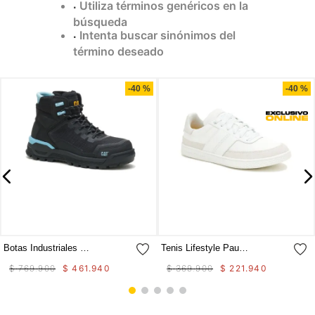
Utiliza términos genéricos en la
9
.
camisetas hombre
búsqueda
Intenta buscar sinónimos del
10
.
tenis mujer
término deseado
Compra rápida
Compra rápida
-
40 %
-
40 %
Botas Industriales Propulsion Ct Aus Para Mujer
Tenis Lifestyle Pause Retro Canvas W Para Mujer
$
769
.
900
$
461
.
940
$
369
.
900
$
221
.
940