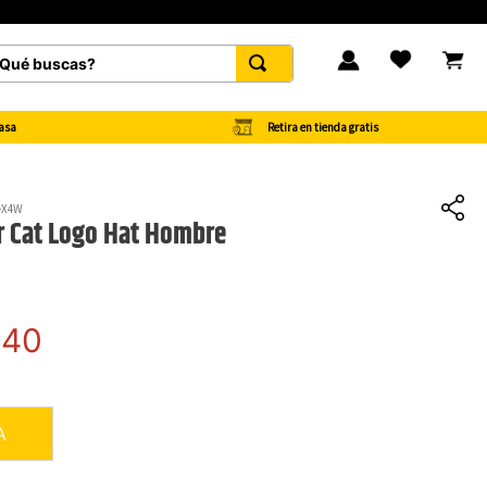
é buscas?
FAVORITOS
Retira en tienda gratis
asa
-X4W
 Cat Logo Hat Hombre
940
A