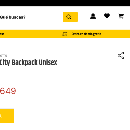
00... Ver Catálogo.
é buscas?
FAVORITOS
Retira en tienda gratis
asa
06-TP8
City Backpack Unisex
649
A