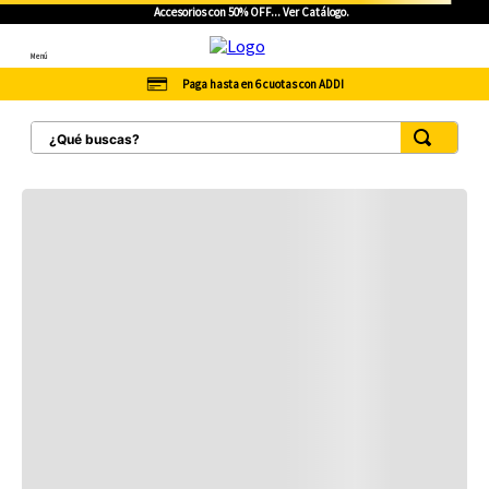
Accesorios con 50% OFF... Ver Catálogo.
Menú
Paga hasta en 6 cuotas con ADDI
¿Qué buscas?
TÉRMINOS MÁS BUSCADOS
1
.
botas hombre
2
.
botas cat mujer
3
.
tenis hombre
4
.
botas seguridad
5
.
botas industriales
6
.
tenis
7
.
botas
8
.
morrales