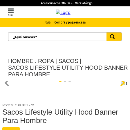
Accesorios con 50% OFF... Ver Catálogo.
Menú
Compra y paga en casa
¿Qué buscas?
TÉRMINOS MÁS BUSCADOS
1
.
botas hombre
HOMBRE
ROPA
SACOS
2
.
botas cat mujer
SACOS LIFESTYLE UTILITY HOOD BANNER
PARA HOMBRE
3
.
tenis hombre
4
.
botas seguridad
5
.
botas industriales
Referencia
:
4050082-2ZV
6
.
tenis
Sacos Lifestyle Utility Hood Banner
7
.
botas
Para Hombre
8
.
morrales