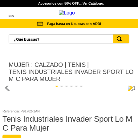
Accesorios con 50% OFF... Ver Catálogo.
Menú
Paga hasta en 6 cuotas con ADDI
¿Qué buscas?
TÉRMINOS MÁS BUSCADOS
1
.
botas hombre
MUJER
CALZADO
TENIS
2
.
botas cat mujer
TENIS INDUSTRIALES INVADER SPORT LO
M C PARA MUJER
3
.
tenis hombre
4
.
botas seguridad
5
.
botas industriales
Referencia
:
P91782-1AN
6
.
tenis
Tenis Industriales Invader Sport Lo M
7
.
botas
C Para Mujer
8
.
morrales