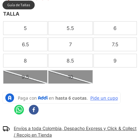
Guía de Tallas
9
.
camisetas hombre
TALLA
10
.
tenis mujer
5
5.5
6
6.5
7
7.5
8
8.5
9
9.5
10
Envíos a toda Colombia, Despacho Express y Click & Collect
/ Recojo en Tienda