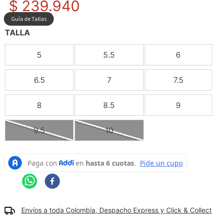
$
239
.
940
9
.
camisetas hombre
Guía de Tallas
10
.
tenis mujer
TALLA
5
5.5
6
6.5
7
7.5
8
8.5
9
9.5
10
Envíos a toda Colombia, Despacho Express y Click & Collect