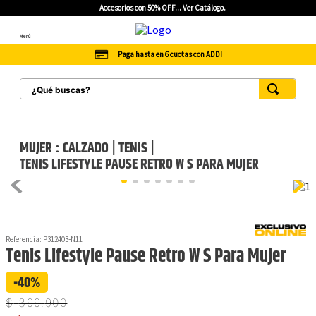
Accesorios con 50% OFF... Ver Catálogo.
Menú
Paga hasta en 6 cuotas con ADDI
¿Qué buscas?
TÉRMINOS MÁS BUSCADOS
1
.
botas hombre
MUJER
CALZADO
TENIS
TENIS LIFESTYLE PAUSE RETRO W S PARA MUJER
2
.
botas cat mujer
3
.
tenis hombre
4
.
botas seguridad
5
.
botas industriales
Referencia
:
P312403-N11
Tenis Lifestyle Pause Retro W S Para Mujer
6
.
tenis
-40%
7
.
botas
$
399
.
900
8
.
morrales