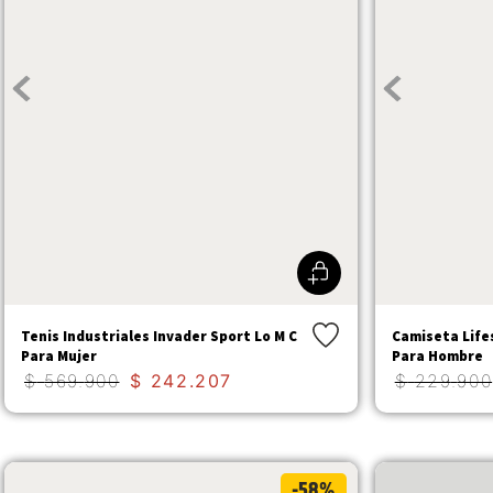
Tenis Industriales Invader Sport Lo M C
Camiseta Lifes
Para Mujer
Para Hombre
$
569
.
900
$
242
.
207
$
229
.
900
-58%