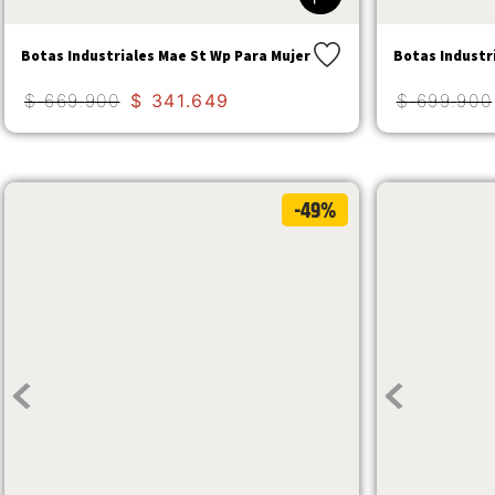
Botas Industriales Mae St Wp Para Mujer
Botas Industr
$
669
.
900
$
341
.
649
$
699
.
900
-49%