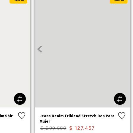
im Shir
Jeans Denim Triblend Stretch Den Para
Mujer
$
299
.
900
$
127
.
457