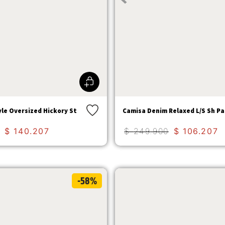
yle Oversized Hickory St
Camisa Denim Relaxed L/S Sh Pa
$
140
.
207
$
249
.
900
$
106
.
207
-58%