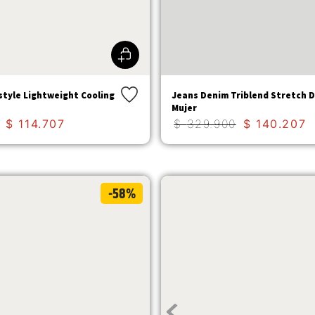
style Lightweight Cooling
Jeans Denim Triblend Stretch 
Mujer
$
114
.
707
$
329
.
900
$
140
.
207
-58%