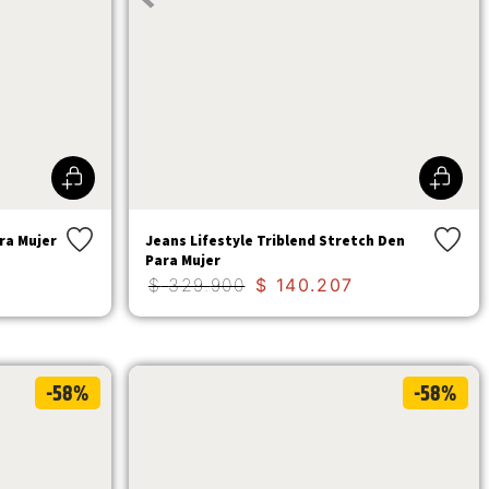
ra Mujer
Jeans Lifestyle Triblend Stretch Den
Para Mujer
$
329
.
900
$
140
.
207
-58%
-58%