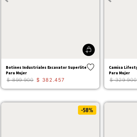
Botines Industriales Excavator Superlite
Camisa Lifest
Para Mujer
Para Mujer
$
899
.
900
$
382
.
457
$
329
.
900
-58%