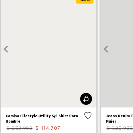
Camisa Lifestyle Utility S/S Shirt Para
Jeans Denim T
Hombre
Mujer
$
269
.
900
$
114
.
707
$
329
.
900