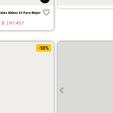
$
599
.
900
$
509
.
915
iales Abbey St Para Mujer
$
297
.
457
-58%