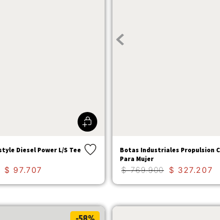
tyle Diesel Power L/S Tee
Botas Industriales Propulsion C
Para Mujer
$
97
.
707
$
769
.
900
$
327
.
207
-58%