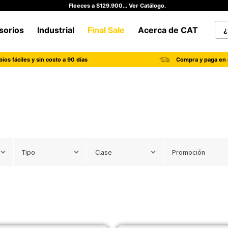
Fleeces a $129.900... Ver Catálogo.
¿Qu
sorios
Industrial
Final Sale
Acerca de CAT
TÉRMINOS MÁS BUSCADOS
ios fáciles y sin costo a 90 días
Compra y paga en 
1
.
botas hombre
2
.
botas cat mujer
3
.
tenis hombre
4
.
botas seguridad
5
.
botas industriales
Tipo
Clase
Promoción
6
.
tenis
7
.
botas
8
.
morrales
9
.
camisetas hombre
10
.
tenis mujer