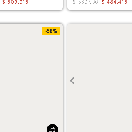
$
509
.
915
$
569
.
900
$
484
.
415
-58%
Tenis Woodward Csa Puntera d
Cloudburst