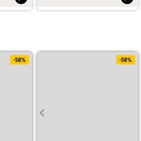
$
269
.
900
$
114
.
707
-58%
-58%