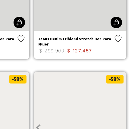
Den Para
Jeans Denim Triblend Stretch Den Para
Mujer
$
299
.
900
$
127
.
457
-58%
-58%