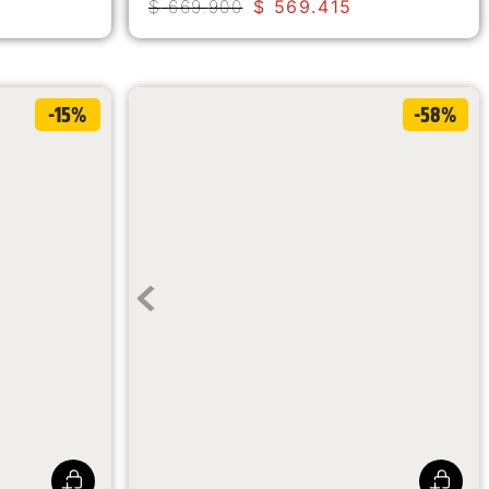
$
669
.
900
$
569
.
415
-15%
-58%
e Acero
Camiseta Lifestyle Lightweight Cooling
Para Hombre