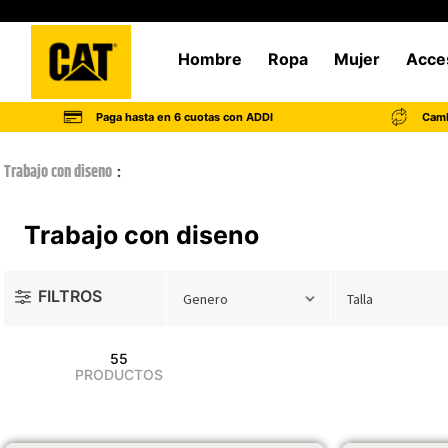
Hombre
Ropa
Mujer
Acce
Paga hasta en 6 cuotas con ADDI
Camb
Trabajo con diseno
Trabajo con diseno
FILTROS
Genero
Talla
55
PRODUCTOS