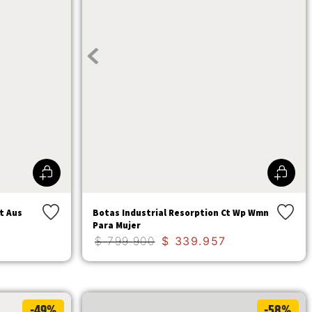
t Aus
Botas Industrial Resorption Ct Wp Wmn
Para Mujer
$
799
.
900
$
339
.
957
-49%
-58%