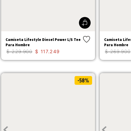
Camiseta Lifestyle Diesel Power L/S Tee
Camiseta Life
Para Hombre
Para Hombre
$
229
.
900
$
117
.
249
$
269
.
900
-58%