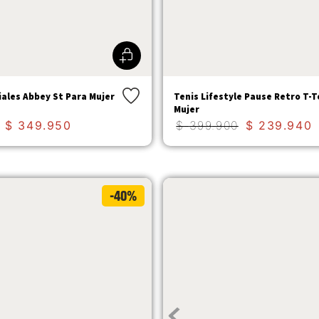
iales Abbey St Para Mujer
Tenis Lifestyle Pause Retro T-
Mujer
$
349
.
950
$
399
.
900
$
239
.
940
-40%