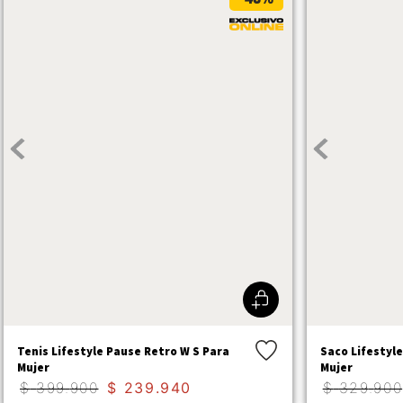
Tenis Lifestyle Pause Retro W S Para
Saco Lifestyl
Mujer
Mujer
$
399
.
900
$
239
.
940
$
329
.
900