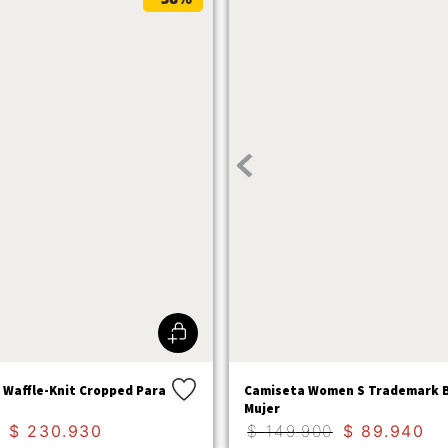
e Waffle-Knit Cropped Para
Camiseta Women S Trademark 
Mujer
$
230
.
930
$
149
.
900
$
89
.
940