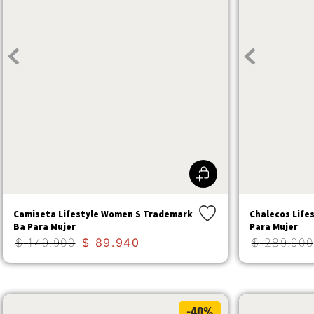
Camiseta Lifestyle Women S Trademark
Chalecos Life
Ba Para Mujer
Para Mujer
$
149
.
900
$
89
.
940
$
289
.
900
-40%