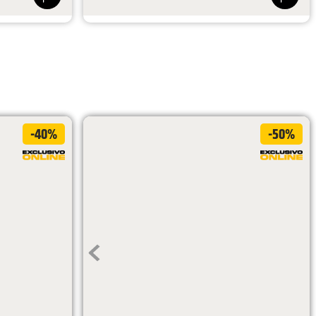
$
669
.
900
$
401
.
940
-40%
-50%