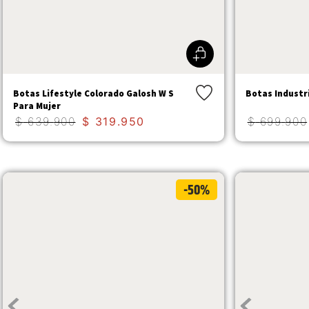
Botas Lifestyle Colorado Galosh W S
Botas Industr
Para Mujer
$
639
.
900
$
319
.
950
$
699
.
900
-50%