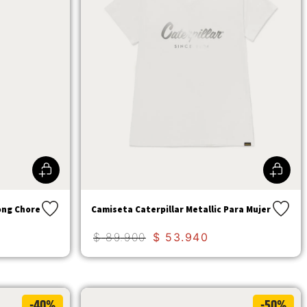
ong Chore
Camiseta Caterpillar Metallic Para Mujer
$
89
.
900
$
53
.
940
-40%
-50%