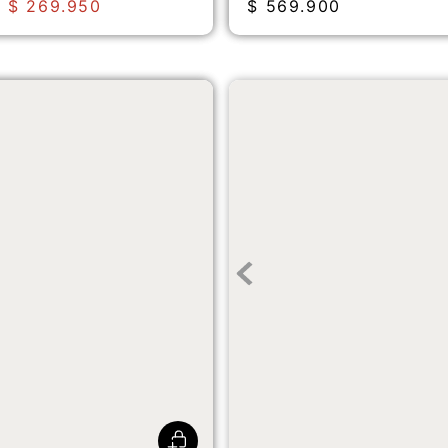
$
269
.
950
$
569
.
900
Tenis Versy Lo Mujer