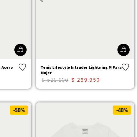
e Acero
Tenis Lifestyle Intruder Lightning M Para
Mujer
$
539
.
900
$
269
.
950
-50%
-40%