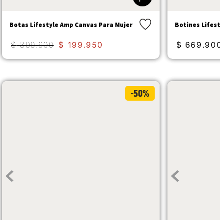
Botas Lifestyle Amp Canvas Para Mujer
Botines Lifest
$
399
.
900
$
199
.
950
$
669
.
90
-50%