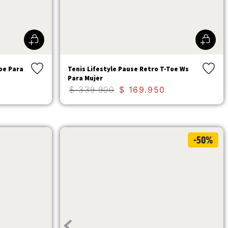
Toe Para
Tenis Lifestyle Pause Retro T-Toe Ws
Para Mujer
$
339
.
900
$
169
.
950
-50%