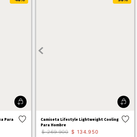
Ba Para
Camiseta Lifestyle Lightweight Cooling
Para Hombre
$
269
.
900
$
134
.
950