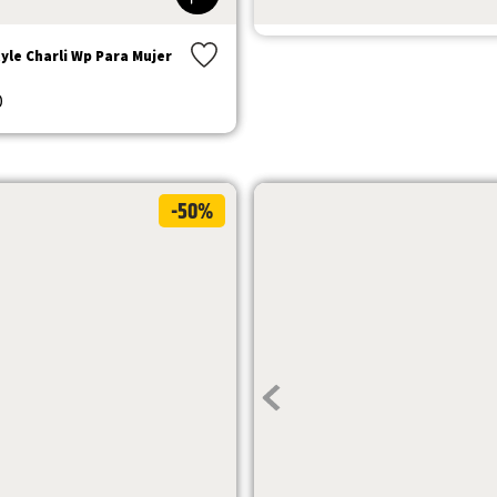
$
529
.
900
$
264
.
950
yle Charli Wp Para Mujer
0
-50%