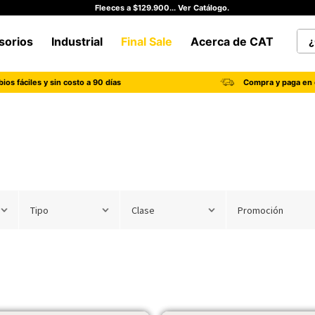
Accesorios con 50% OFF... Ver Catálogo.
¿Qu
sorios
Industrial
Final Sale
Acerca de CAT
TÉRMINOS MÁS BUSCADOS
ios fáciles y sin costo a 90 días
Compra y paga en 
1
.
botas hombre
2
.
botas cat mujer
3
.
tenis hombre
4
.
botas seguridad
5
.
botas industriales
Tipo
Clase
Promoción
6
.
tenis
7
.
botas
8
.
morrales
9
.
camisetas hombre
10
.
tenis mujer