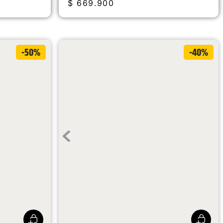
$
669
.
900
-50%
-40%
Botas Industriales Mae St Wp Para Mujer