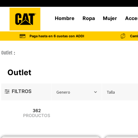
Hombre
Ropa
Mujer
Acce
Paga hasta en 6 cuotas con ADDI
Camb
Outlet
Outlet
FILTROS
Genero
Talla
362
PRODUCTOS