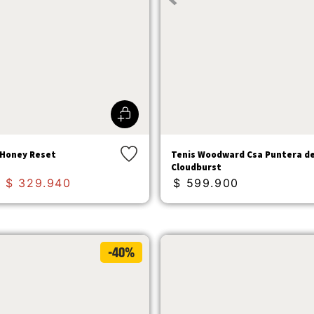
- Honey Reset
Tenis Woodward Csa Puntera d
Cloudburst
$
329
.
940
$
599
.
900
-40%