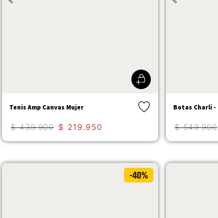
Tenis Amp Canvas Mujer
Botas Charli 
$
439
.
900
$
219
.
950
$
549
.
900
-40%