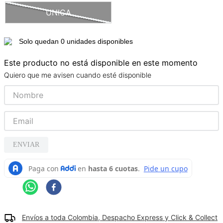
UNICA
9
.
camisetas hombre
10
.
tenis mujer
Solo quedan 0 unidades disponibles
Este producto no está disponible en este momento
Quiero que me avisen cuando esté disponible
ENVIAR
Envíos a toda Colombia, Despacho Express y Click & Collect