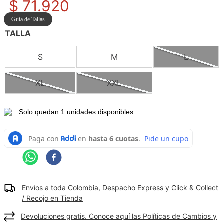
$
71
.
920
9
.
camisetas hombre
Guía de Tallas
10
.
tenis mujer
TALLA
S
M
L
XL
XXL
Solo quedan 1 unidades disponibles
Envíos a toda Colombia, Despacho Express y Click & Collect
/ Recojo en Tienda
Devoluciones gratis. Conoce aquí las Políticas de Cambios y