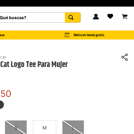
Accesorios con 50% OFF... Ver Catálogo.
é buscas?
FAVORITOS
Retira en tienda gratis
asa
-C2D
Cat Logo Tee Para Mujer
950
S
M
L