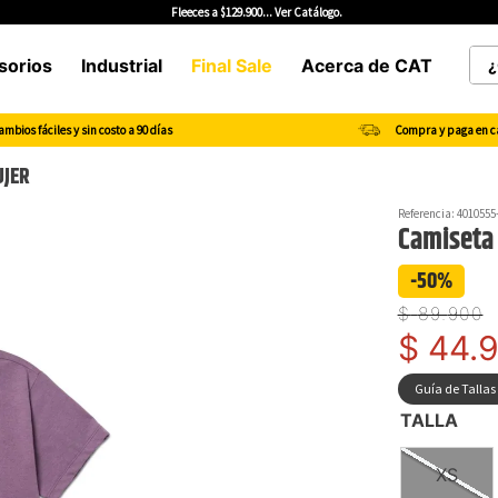
¿Qu
sorios
Industrial
Final Sale
Acerca de CAT
TÉRMINOS MÁS BUSCADOS
mbios fáciles y sin costo a 90 días
Compra y paga en c
1
.
botas hombre
UJER
2
.
botas cat mujer
Referencia
:
4010555
3
.
tenis hombre
Camiseta 
4
.
botas seguridad
-50%
5
.
botas industriales
$
89
.
900
6
.
tenis
$
44
.
7
.
botas
Guía de Tallas
8
.
morrales
TALLA
9
.
camisetas hombre
XS
10
.
tenis mujer