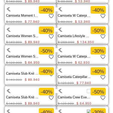
$
149
.
900
$
89
.
940
$
89
.
900
$
53
.
940
9
.
camisetas hombre
-40%
-40%
10
.
tenis mujer
Camiseta Moment In Time Boxy Mujer
Camiseta W Caterpillar Logo T Mujer
$
129
.
900
$
77
.
940
$
89
.
900
$
53
.
940
-40%
-50%
Camiseta Women S Trademark Ba Para Mujer
Camiseta Lifestyle Lightweight Cooling Para Hombre
$
149
.
900
$
89
.
940
$
269
.
900
$
134
.
950
-50%
-30%
Camiseta Women S Trademark Te-Dark Heather Grey Para Mujer
Camiseta W Caterpillar Logo T Mujer
$
129
.
900
$
64
.
950
$
89
.
900
$
62
.
930
-40%
-40%
Camiseta Slub Knit Fashion To Mujer
Camiseta Caterpillar Metallic Para Mujer
$
149
.
900
$
89
.
940
$
129
.
900
$
77
.
940
-40%
-50%
Camiseta Slub Knit Fashion To Mujer
Camiseta Crew Everyday Graphi Para Mujer
$
149
.
900
$
89
.
940
$
129
.
900
$
64
.
950
-40%
-30%