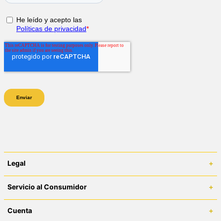
Legal
+
Términos y Condiciones
Servicio al Consumidor
+
Políticas de Despacho
Centro de Ayuda
Cuenta
+
Políticas de Cambios y Devoluciones
¿Cómo comprar en catlifestyle.co?