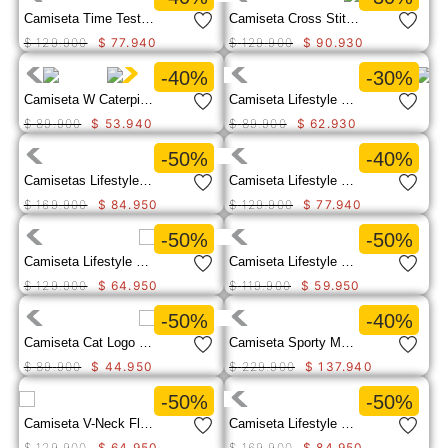
Camiseta Time Tested Relaxed Mujer
Camiseta Cross Stitch Relaxed Mujer
$
129
.
900
$
77
.
940
$
129
.
900
$
90
.
930
-40%
-30%
Camiseta W Caterpillar Logo T Mujer
Camiseta Lifestyle Heritage Peoria Grap Para Hombre
$
89
.
900
$
53
.
940
$
89
.
900
$
62
.
930
-50%
-40%
Camisetas Lifestyle Sketch Floral L/S Gr Para Mujer
Camiseta Lifestyle V-Neck Graphic Tee 1 Para Mujer
$
169
.
900
$
84
.
950
$
129
.
900
$
77
.
940
-50%
-50%
Camiseta Lifestyle Women S Trademark Te Para Mujer
Camiseta Lifestyle Caterpillar 1904 Gra Para Mujer
$
129
.
900
$
64
.
950
$
119
.
900
$
59
.
950
-50%
-40%
Camiseta Cat Logo Tee Para Mujer
Camiseta Sporty Mock Neck L/S Mujer
$
89
.
900
$
44
.
950
$
229
.
900
$
137
.
940
-50%
-50%
Camiseta V-Neck Floral G Tee Para Mujer
Camiseta Lifestyle L/S Floral Graphic T Para Mujer
$
129
.
900
$
64
.
950
$
169
.
900
$
84
.
950