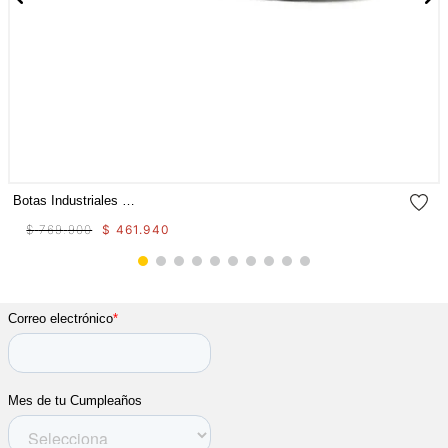
Botas Industriales Propulsion Ct Aus Para Mujer
$
769
.
900
$
461
.
940