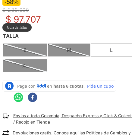
-58%
9
.
camisetas hombre
$
229
.
900
$
97
.
707
10
.
tenis mujer
Guía de Tallas
TALLA
S
M
L
XL
Envíos a toda Colombia, Despacho Express y Click & Collect
/ Recojo en Tienda
Devoluciones gratis. Conoce aquí las Políticas de Cambios y