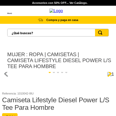
Accesorios con 50% OFF... Ver Catálogo.
Menú
Compra y paga en casa
¿Qué buscas?
TÉRMINOS MÁS BUSCADOS
1
.
botas hombre
MUJER
ROPA
CAMISETAS
2
.
botas cat mujer
CAMISETA LIFESTYLE DIESEL POWER L/S
TEE PARA HOMBRE
3
.
tenis hombre
4
.
botas seguridad
5
.
botas industriales
Referencia
:
1010042-8IU
6
.
tenis
Camiseta Lifestyle Diesel Power L/S
7
.
botas
Tee Para Hombre
8
.
morrales