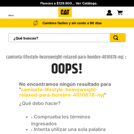
Fleeces a $129.900... Ver Catálogo.
Menú
Cambios fáciles y sin costo a 90 días
¿Qué buscas?
TÉRMINOS MÁS BUSCADOS
1
.
botas hombre
camiseta-lifestyle-heavyweight-relaxed-para-hombre-4010678-nyj
OOPS!
2
.
botas cat mujer
3
.
tenis hombre
No encontramos ningún resultado para
4
.
botas seguridad
"
camiseta-lifestyle-heavyweight-
relaxed-para-hombre-4010678-nyj
"
5
.
botas industriales
¿Qué debo hacer?
6
.
tenis
Comprueba los términos
7
.
botas
ingresados
8
.
morrales
Intenta utilizar una sola palabra