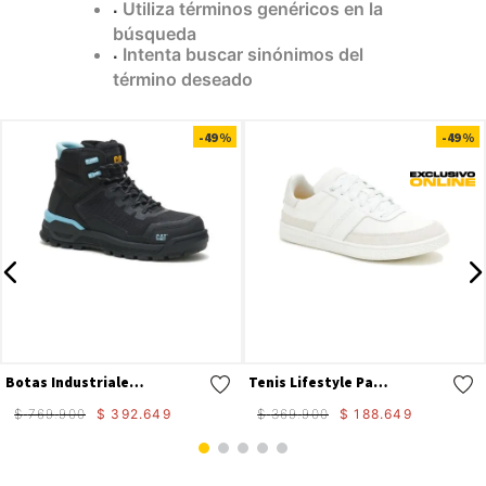
Utiliza términos genéricos en la
9
.
camisetas hombre
búsqueda
Intenta buscar sinónimos del
10
.
tenis mujer
término deseado
Compra rápida
Compra rápida
-
49 %
-
49 %
Botas Industriales Propulsion Ct Aus Para Mujer
Tenis Lifestyle Pause Retro Canvas W Para Mujer
$
769
.
900
$
392
.
649
$
369
.
900
$
188
.
649