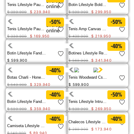
Tenis Lifestyle Pause Retro T-Toe Para Mujer
Botin Lifestyle Bolder Zip Mujer
$
399
.
900
$
239
.
940
$
599
.
900
$
299
.
950
-50%
-50%
Tenis Lifestyle Pause Retro T-Toe Ws Para Mujer
Tenis Amp Canvas Mujer
$
339
.
900
$
169
.
950
$
439
.
900
$
219
.
950
-40%
Botin Lifestyle Fandom Mujer
Botines Lifestyle Rewrite Chelsea Para Mujer
$
599
.
900
$
569
.
900
$
341
.
940
-40%
Botas Charli - Honey Reset
Tenis Woodward Csa Puntera de Acero Cloudburst
$
549
.
900
$
329
.
940
$
599
.
900
-40%
-50%
Botin Lifestyle Fandom Mujer
Tenis Lifestyle Intruder Lightning M Para Mujer
$
599
.
900
$
359
.
940
$
539
.
900
$
269
.
950
-40%
-40%
Chalecos Lifestyle W Mediumweight Insul Para Mujer
Camiseta Lifestyle Women S Trademark Ba Para Mujer
$
289
.
900
$
173
.
940
$
149
.
900
$
89
.
940