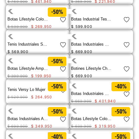
$
769
.
900
$
461
.
940
$
369
.
900
$
221
.
940
9
.
camisetas hombre
-50%
10
.
tenis mujer
Botas Lifestyle Colorado Womens Para Mujer
Botas Industrial Tess St Para Mujer
$
539
.
900
$
269
.
950
$
599
.
900
Tenis Industriales Streamline Runner Ct Para Mujer
Botas Industriales Mae St Wp Para Mujer
$
569
.
900
$
669
.
900
-50%
Botas Lifestyle Amp Canvas Para Mujer
Botines Lifestyle Charli Wp Para Mujer
$
399
.
900
$
199
.
950
$
669
.
900
-50%
-40%
Tenis Versy Lo Mujer
Botas Industriales Mae St Wp Para Mujer
$
529
.
900
$
264
.
950
$
669
.
900
$
401
.
940
-50%
-50%
Botas Industriales Abbey St Para Mujer
Botas Lifestyle Colorado Galosh W S Para Mujer
$
699
.
900
$
349
.
950
$
639
.
900
$
319
.
950
-40%
-50%