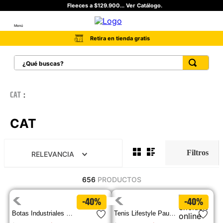
Fleeces a $129.900... Ver Catálogo.
Menú
Retira en tienda gratis
¿Qué buscas?
TÉRMINOS MÁS BUSCADOS
CAT
1
.
botas hombre
2
.
botas cat mujer
CAT
3
.
tenis hombre
4
.
botas seguridad
RELEVANCIA
5
.
botas industriales
656
PRODUCTOS
6
.
tenis
-40%
-40%
7
.
botas
Botas Industriales Propulsion Ct Aus Para Mujer
Tenis Lifestyle Pause Retro Canvas W Para Mujer
8
.
morrales