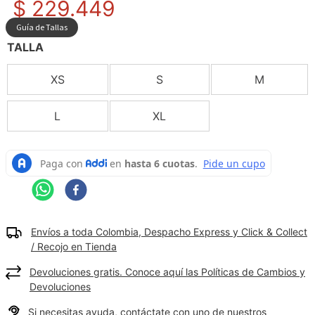
$
229
.
449
9
.
camisetas hombre
Guía de Tallas
10
.
tenis mujer
TALLA
XS
S
M
L
XL
Envíos a toda Colombia, Despacho Express y Click & Collect
/ Recojo en Tienda
Devoluciones gratis. Conoce aquí las Políticas de Cambios y
Devoluciones
Si necesitas ayuda, contáctate con uno de nuestros