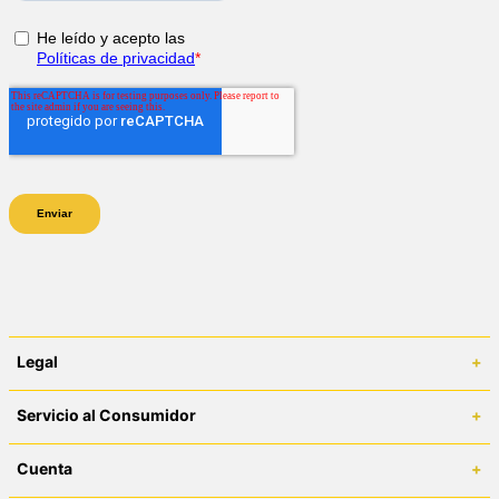
Legal
+
Términos y Condiciones
Servicio al Consumidor
+
Políticas de Despacho
Centro de Ayuda
Cuenta
+
Políticas de Cambios y Devoluciones
¿Cómo comprar en catlifestyle.co?