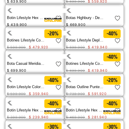
$
639
.
900
$
699
.
900
$
559
.
920
9
.
camisetas hombre
10
.
tenis mujer
Botin Lifestyle Hex Ready Mid Hombre
Botas Highbury - Desert
$
439
.
900
$
669
.
900
-20%
-40%
Botines Lifestyle Colorado 2.0 Tractor Para Hombre
Botas Lifestyle Deplete Waterproof Para Hombre
$
599
.
900
$
479
.
920
$
699
.
900
$
419
.
940
-40%
Bota Casual Meridian Wp Para Hombre
Botines Lifestyle Colorado 2.0 Hiker W Para Hombre
$
699
.
900
$
699
.
900
$
419
.
940
-40%
-20%
Botin Lifestyle Colorado 2.0 Tractor Hombre
Botas Outline Puntera de Acero Seal Brown
$
599
.
900
$
359
.
940
$
739
.
900
$
591
.
920
-40%
-40%
Botin Lifestyle Hex Lite Cruise Mid Hombre
Botin Lifestyle Hex Ready Mid Hombre
$
399
.
900
$
239
.
940
$
469
.
900
$
281
.
940
-30%
-30%