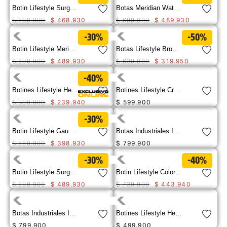
Botin Lifestyle Surge Hiker Hombre
Botas Meridian Waterproof - Brown Sugar
$
669
.
900
$
468
.
930
$
699
.
900
$
489
.
930
-30%
-50%
Botin Lifestyle Meridian Wp Hombre
Botas Lifestyle Brock Para Hombre
$
699
.
900
$
489
.
930
$
639
.
900
$
319
.
950
-40%
Botines Lifestyle Hex Lite Cruise Mid Para Hombre
Botines Lifestyle Crail Sport Mid Para Hombre
$
399
.
900
$
239
.
940
$
599
.
900
-30%
Botin Lifestyle Gauge Mid Hombre
Botas Industriales Invader Mid Vent Wp Para Hombre
$
569
.
900
$
398
.
930
$
799
.
900
-30%
-40%
Botin Lifestyle Surge Hiker Wp Hombre
Botin Lifestyle Colorado Boat Mid Hombre
$
699
.
900
$
489
.
930
$
739
.
900
$
443
.
940
Botas Industriales Invader Mid Vent Wp Para Hombre
Botines Lifestyle Hex Ready Mid Waterproof Para Hombre
$
799
.
900
$
499
.
900