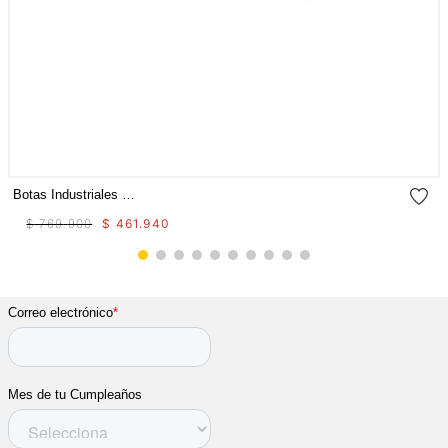
Botas Industriales Propulsion Ct Aus Para Mujer
$
769
.
900
$
461
.
940