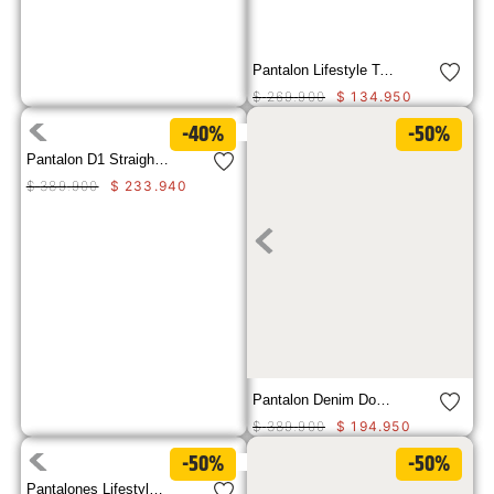
Pantalon Lifestyle Tapered Straight Chi Para Hombre
$
269
.
900
$
134
.
950
-40%
-50%
Pantalon D1 Straight Leg Jean Para Hombre
$
389
.
900
$
233
.
940
Pantalon Denim Double Front P Para Hombre
$
389
.
900
$
194
.
950
-50%
-50%
Pantalones Lifestyle Relaxed Twill Utilit Para Hombre