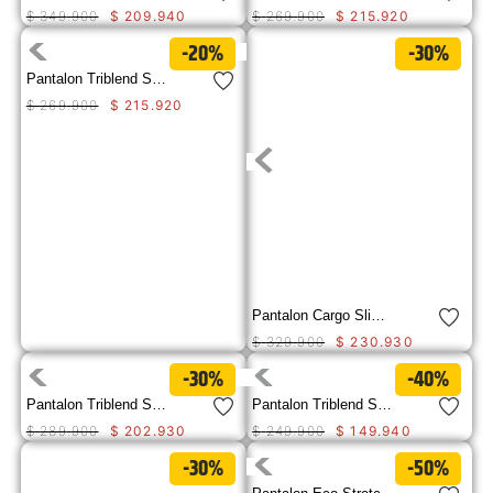
$
349
.
900
$
209
.
940
$
269
.
900
$
215
.
920
-20%
-30%
Pantalon Triblend Stretch Den Hombre
$
269
.
900
$
215
.
920
Pantalon Cargo Slim Pant Hombre
$
329
.
900
$
230
.
930
-30%
-40%
Pantalon Triblend Stretch Den Hombre
Pantalon Triblend Stretch Den Para Hombre
$
289
.
900
$
202
.
930
$
249
.
900
$
149
.
940
-30%
-50%