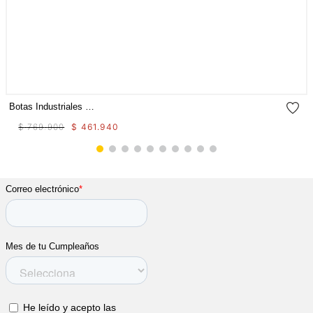
Botas Industriales Propulsion Ct Aus Para Mujer
$
769
.
900
$
461
.
940