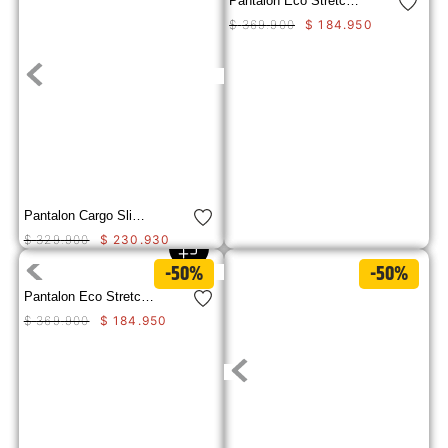
Pantalon Eco Stretch Denim St Para Hombre
$
369
.
900
$
184
.
950
Pantalon Cargo Slim Pant Hombre
$
329
.
900
$
230
.
930
-50%
-50%
Pantalon Eco Stretch Denim St Para Hombre
$
369
.
900
$
184
.
950