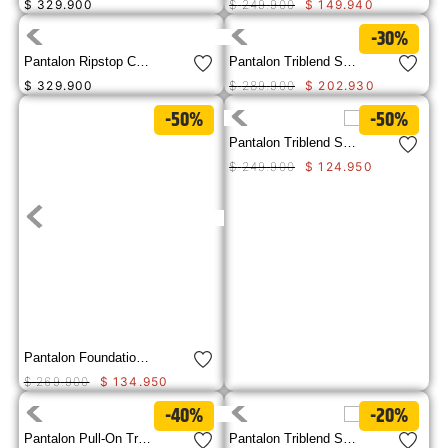
$
329
.
900
$
249
.
900
$
149
.
940
9
.
camisetas hombre
-30%
10
.
tenis mujer
Pantalon Ripstop Cargo Pant Para Hombre
Pantalon Triblend Stretch Den Hombre
$
329
.
900
$
289
.
900
$
202
.
930
-50%
-50%
Pantalon Triblend Stretch Den Para Hombre
$
249
.
900
$
124
.
950
Pantalon Foundation Sweatpant-Electric Blue Para Hombre
$
269
.
900
$
134
.
950
-40%
-20%
Pantalon Pull-On Track Pant Hombre
Pantalon Triblend Stretch Den Para Hombre