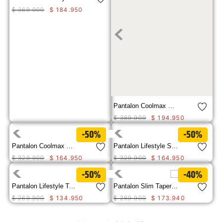
$
369
.
900
$
184
.
950
Pantalon Coolmax Denim Slim Para Hombre
$
389
.
900
$
194
.
950
-50%
-50%
Pantalon Coolmax Denim Slim Para Hombre
Pantalon Lifestyle Straight Double Fron Para Hombre
$
329
.
900
$
164
.
950
$
329
.
900
$
164
.
950
-50%
-40%
Pantalon Lifestyle Tapered Straight Chi Para Hombre
Pantalon Slim Tapered Chino P Hombre
$
269
.
900
$
134
.
950
$
289
.
900
$
173
.
940