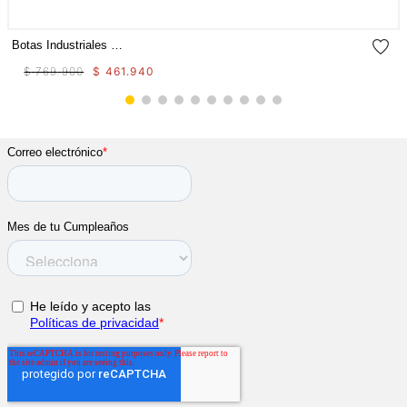
Botas Industriales Propulsion Ct Aus Para Mujer
$
769
.
900
$
461
.
940