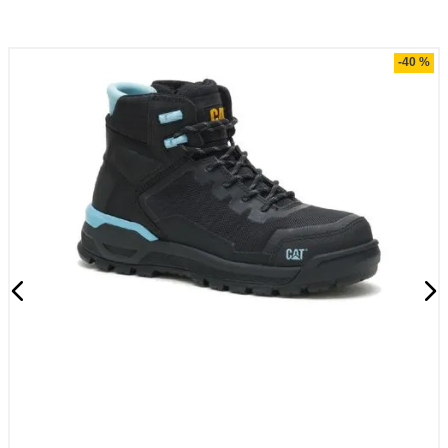
Compra rápida
-
40 %