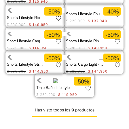
$
209
.
900
$
125
.
940
9
.
camisetas hombre
-50%
-40%
Shorts Lifestyle Foundation Swim Trun Para Hombre
10
.
tenis mujer
Shorts Lifestyle Ripstop Work Short Para Hombre
$
229
.
900
$
137
.
940
$
299
.
900
$
149
.
950
-50%
-50%
Short Lifestyle Cargo Short Para Hombre
Shorts Lifestyle Ripstop Work Short Para Hombre
$
229
.
900
$
114
.
950
$
299
.
900
$
149
.
950
-50%
-50%
Shorts Lifestyle Stretch Canvas Utili Para Hombre
Shorts Cargo Light - Capulet Olive
$
289
.
900
$
144
.
950
$
289
.
900
$
144
.
950
-50%
Traje Baño Lifestyle Swim Trunk Para Hombre
$
239
.
900
$
119
.
950
Has visto todos los
9
productos