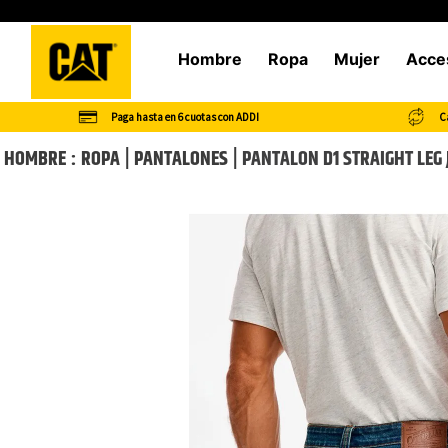
Hombre
Ropa
Mujer
Acce
Paga hasta en 6 cuotas con ADDI
Ca
HOMBRE
ROPA
PANTALONES
PANTALON D1 STRAIGHT LEG