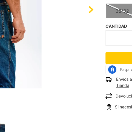
38/32
CANTIDAD
Envíos a
Tienda
Devoluci
Si neces