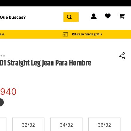
é buscas?
FAVORITOS
Retira en tienda gratis
asa
-2LX
D1 Straight Leg Jean Para Hombre
940
32/32
34/32
36/32