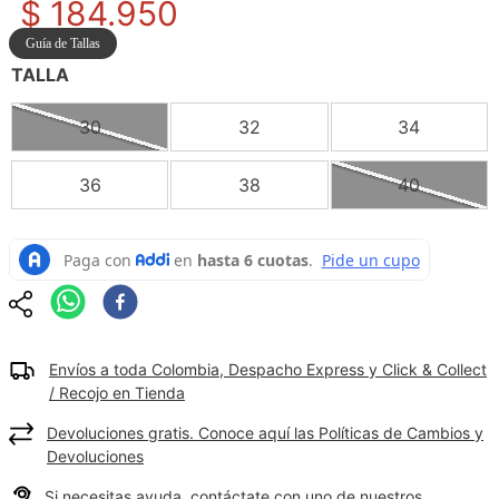
$
184
.
950
9
.
camisetas hombre
Guía de Tallas
10
.
tenis mujer
TALLA
30
32
34
36
38
40
Envíos a toda Colombia, Despacho Express y Click & Collect
/ Recojo en Tienda
Devoluciones gratis. Conoce aquí las Políticas de Cambios y
Devoluciones
Si necesitas ayuda, contáctate con uno de nuestros