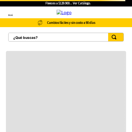
Fleeces a $129.900... Ver Catálogo.
Menú
Cambios fáciles y sin costo a 90 días
¿Qué buscas?
TÉRMINOS MÁS BUSCADOS
1
.
botas hombre
2
.
botas cat mujer
3
.
tenis hombre
4
.
botas seguridad
5
.
botas industriales
6
.
tenis
7
.
botas
8
.
morrales