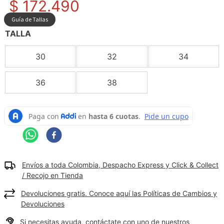
$
172
.
490
9
.
camisetas hombre
Guía de Tallas
10
.
tenis mujer
TALLA
30
32
34
36
38
Envíos a toda Colombia, Despacho Express y Click & Collect
/ Recojo en Tienda
Devoluciones gratis. Conoce aquí las Políticas de Cambios y
Devoluciones
Si necesitas ayuda, contáctate con uno de nuestros