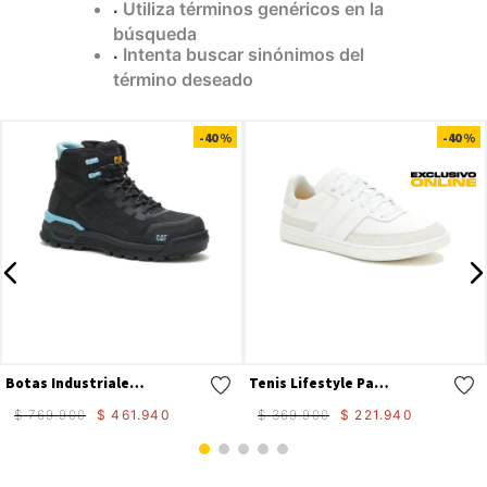
Utiliza términos genéricos en la
9
.
camisetas hombre
búsqueda
Intenta buscar sinónimos del
10
.
tenis mujer
término deseado
Compra rápida
Compra rápida
-
40 %
-
40 %
Botas Industriales Propulsion Ct Aus Para Mujer
Tenis Lifestyle Pause Retro Canvas W Para Mujer
$
769
.
900
$
461
.
940
$
369
.
900
$
221
.
940