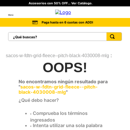
r Catálogo.
Fleeces a $129.900... Ver C
Menú
Cambios fáciles y sin
otas con ADDI
¿Qué buscas?
TÉRMINOS MÁS BUSCADOS
1
.
botas hombre
sacos-w-fdtn-grid-fleece--pitch-black-4030008-mlg
OOPS!
2
.
botas cat mujer
3
.
tenis hombre
No encontramos ningún resultado para
4
.
botas seguridad
"
sacos-w-fdtn-grid-fleece--pitch-
black-4030008-mlg
"
5
.
botas industriales
¿Qué debo hacer?
6
.
tenis
Comprueba los términos
7
.
botas
ingresados
8
.
morrales
Intenta utilizar una sola palabra