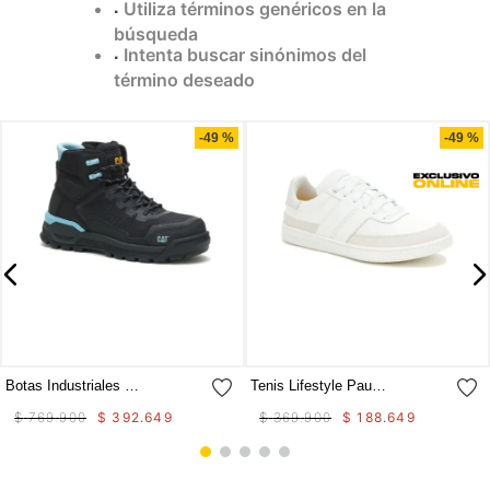
Utiliza términos genéricos en la
9
.
camisetas hombre
búsqueda
Intenta buscar sinónimos del
10
.
tenis mujer
término deseado
Compra rápida
Compra rápida
-
49 %
-
49 %
Botas Industriales Propulsion Ct Aus Para Mujer
Tenis Lifestyle Pause Retro Canvas W Para Mujer
$
769
.
900
$
392
.
649
$
369
.
900
$
188
.
649