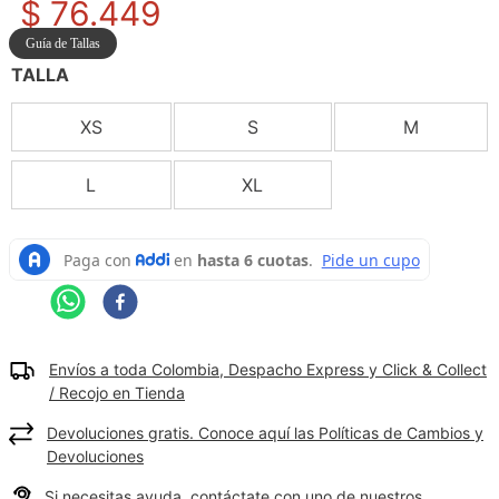
$
76
.
449
9
.
camisetas hombre
Guía de Tallas
10
.
tenis mujer
TALLA
XS
S
M
L
XL
Envíos a toda Colombia, Despacho Express y Click & Collect
/ Recojo en Tienda
Devoluciones gratis. Conoce aquí las Políticas de Cambios y
Devoluciones
Si necesitas ayuda, contáctate con uno de nuestros