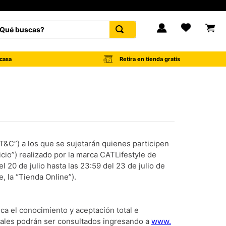
é buscas?
FAVORITOS
Retira en tienda gratis
casa
“T&C”) a los que se sujetarán quienes participen
ficio”) realizado por la marca CATLifestyle de
l 20 de julio hasta las 23:59 del 23 de julio de
, la “Tienda Online”).
ca el conocimiento y aceptación total e
cuales podrán ser consultados ingresando a
www.