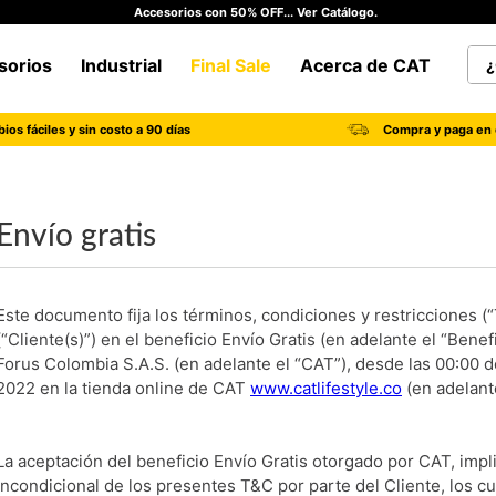
Accesorios con 50% OFF... Ver Catálogo.
¿Qu
sorios
Industrial
Final Sale
Acerca de CAT
TÉRMINOS MÁS BUSCADOS
ios fáciles y sin costo a 90 días
Compra y paga en 
1
.
botas hombre
2
.
botas cat mujer
3
.
tenis hombre
Envío gratis
4
.
botas seguridad
5
.
botas industriales
Este documento fija los términos, condiciones y restricciones (
6
.
tenis
(“Cliente(s)”) en el beneficio Envío Gratis (en adelante el “Bene
Forus Colombia S.A.S. (en adelante el “CAT”), desde las 00:00 de
7
.
botas
2022 en la tienda online de CAT
www.catlifestyle.co
(en adelante
8
.
morrales
9
.
camisetas hombre
La aceptación del beneficio Envío Gratis otorgado por CAT, impli
incondicional de los presentes T&C por parte del Cliente, los 
10
.
tenis mujer